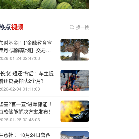
热点
视频
换一换
东财基金|‘【’金融教育宣
传月-调解案:例】交易规
则看清楚 申购赎回更轻松
2026-01-24 02:47:03
“长;贷,短还”背后：车主提
前还贷要排队2个月？
2026-02-04 01:11:03
隆基?官—宣“进军储能”！
首款储能解决方案发布！
2026-01-28 02:48:03
生意社:：10月24日鲁西