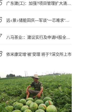
广东建{工}：加强?项目管理扩大清洁能源业务
远<景>储能田庆—军谈“一芯难求”：供需阶段性错配 仍需警惕非理性低价竞争
八马茶业:：建议实行及申请H股全流通
依米康定增‘被’受理 将于?深交所上市