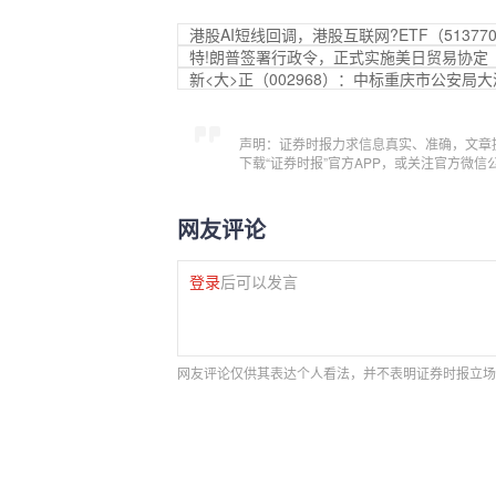
港股AI短线回调，港股互联网?ETF（513
特!朗普签署行政令，正式实施美日贸易协定
新<大>正（002968）：中标重庆市公安局
声明：证券时报力求信息真实、准确，文章
下载“证券时报”官方APP，或关注官方微
网友评论
登录
后可以发言
网友评论仅供其表达个人看法，并不表明证券时报立场