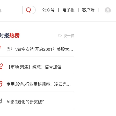
公众号
电子报
客户端
时报
热榜
换一换
当年“.做空安然”开启2001年美股大崩盘，“末日博士”：现在的“私募信贷”和2008年的次贷类似
【市场.聚焦】纯碱：信号加强
专用,设备,行业董秘观察：凌云光顾宝兴共违规2次 薪酬仍高达166万元为行业第四
AI影{视}化的新突破‘’