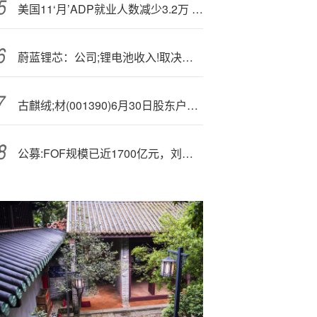
美国11‘月’ADP就业人数减少3.2万 加剧劳动力市场走弱担忧
蔚蓝锂芯：公司;锂电池收入!取决于实际订单情况
古麒绒;材(001390)6月30日股东户数3.05万户，较上期减少64.04%
公募:FOF规模已近1700亿元，刘格菘卸任广发多元新兴股票基金经理