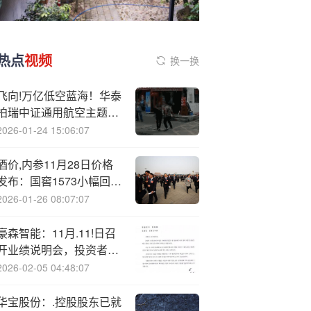
热点
视频
换一换
飞向!万亿低空蓝海！华泰
柏瑞中证通用航空主题
ETF顺风启售
2026-01-24 15:06:07
酒价,内参11月28日价格
发布：国窖1573小幅回升
3元/瓶
2026-01-26 08:07:07
豪森智能：11月.11!日召
开业绩说明会，投资者参
与
2026-02-05 04:48:07
华宝股份：.控股股东已就