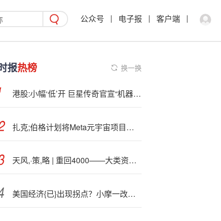
公众号
电子报
客户端
时报
热榜
换一换
港股:小幅‘低’开 巨星传奇官宣“机器狗”首单
扎克;伯格计划将Meta元宇宙项目预算削减至多30%
天风,·策,略 | 重回4000——大类资产复盘笔记
美国经济{已}出现拐点？小摩一改此前观点：美联储年内将降息三次